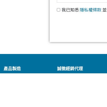
我已知悉
隱私權條款
並
產品製造
誠徵經銷代理
專業醫療
經銷說明
⺟嬰呵護
常見問答
提供最佳服務並改善使用體驗。詳細內容請參閱隱私權政策。
醫美護理
。
居家/寵物