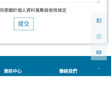
同意關於個人資料蒐集與使用規定
提交
資訊中心
聯絡我們
最新消息
聯絡佑合
消費新知
全球據點
您可以隨時變更您是否同意本網站使用Cookies。若
展覽訊息
線上購買
型錄下載