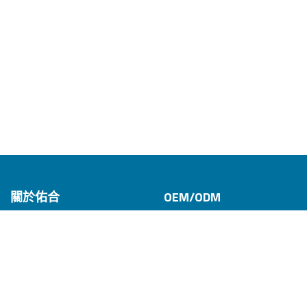
關於佑合
OEM/ODM
公司介紹
OEM/ODM 產品
Cookies 資訊
專業認證
研發設計能力
服務項目
本網站使用Cookies及蒐集相關網站內使用者行為來
製造能力與產能
您繼續瀏覽本網站，即表示您同意本網站使用Cookies
企業社會責任
品質政策