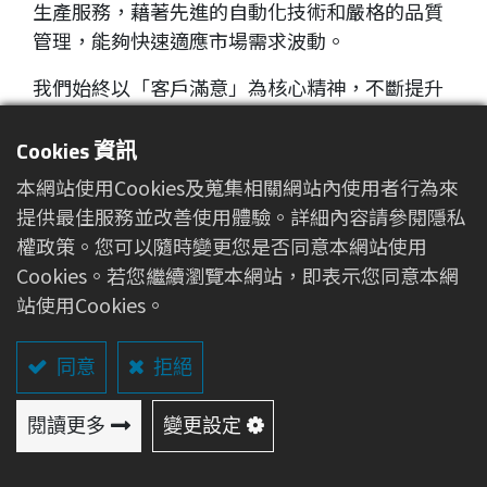
生產服務，藉著先進的自動化技術和嚴格的品質
管理，能夠快速適應市場需求波動。
我們始終以「客戶滿意」為核心精神，不斷提升
生產效率，確保每一件產品都符合標準。專注於
創新與技術發展，追求卓越品質，並與客戶建立
Cookies 資訊
長期、互信的合作關係，實現共同成長與成功的
本網站使用Cookies及蒐集相關網站內使用者行為來
願景。
提供最佳服務並改善使用體驗。詳細內容請參閱隱私
權政策。您可以隨時變更您是否同意本網站使用
Cookies。若您繼續瀏覽本網站，即表示您同意本網
站使用Cookies。
同意
拒絕
美容用途不織布
閱讀更多
變更設定