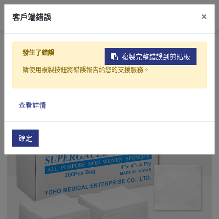
0
×
客戶端錯誤
首頁
產品製造
醫美護理
乾濕兩用巾
美容洗臉巾
發生了錯誤
複製完整錯誤到剪貼板
請使用複製按鈕將錯誤報告給您的支援服務。
查看詳情
確定