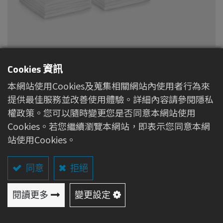
美容洗臉巾
Cookies 資訊
本網站使用Cookies及蒐集相關網站內使用者行為來
產品特色
提供最佳服務並改善使用體驗。詳細內容請參閱隱私
權政策。您可以隨時變更您是否同意本網站使用
醫療級水針布、天然純淨
Cookies。若您繼續瀏覽本網站，即表示您同意本網
纖細柔軟、觸感輕柔、不傷肌膚
站使用Cookies。
棉質細膩、吸水性極佳、拭後不留水漬
布質強韌、不脫綿絮、多次搓揉擦拭也不變形
同意
拒絕
不含螢光劑、無刺激性、安全可靠
﹝本產品為各大醫美、美容沙龍、整形外科機構指定
閱讀更多
變更設定
使用品牌﹞