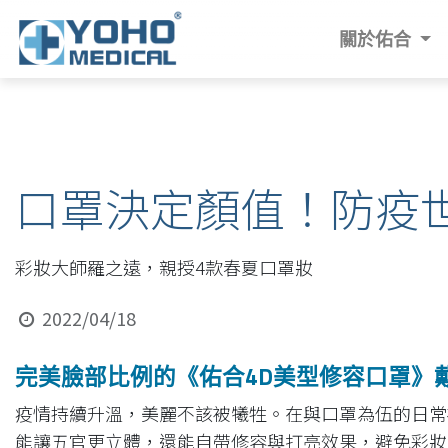
關於佑合
口罩決定顏值！防疫
彩妝大師羅之遠，親授4款春夏口罩妝
2022/04/18
完美臉部比例的《佑合4D美型修容口罩》
疫情持續升溫，美麗不該被犧牲。在與口罩為伍的日常
能讓五官更立體，還能自帶修容與打亮效果，避免彩妝