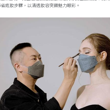
節省底妝步驟，以清透妝容突顯魅力眼彩。