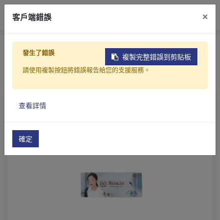
0
×
客戶端錯誤
首頁
產品製造
醫美護理
濕紙巾
發生了錯誤
濕紙巾
複製完整錯誤到剪貼板
請使用複製按鈕將錯誤報告給您的支援服務。
查看詳情
確定