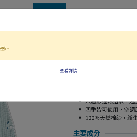
OEM/ODM
產品製造
誠徵經銷代理
資訊中心
首頁
產品製造
服務。
貝殼縫針六
產品特色
查看詳情
貝殼針設計，輕柔包
密針立體刺繡，精緻
六層紗蓬鬆透氣，越
四季皆可使用，空調
100%天然棉紗，新
主要成分