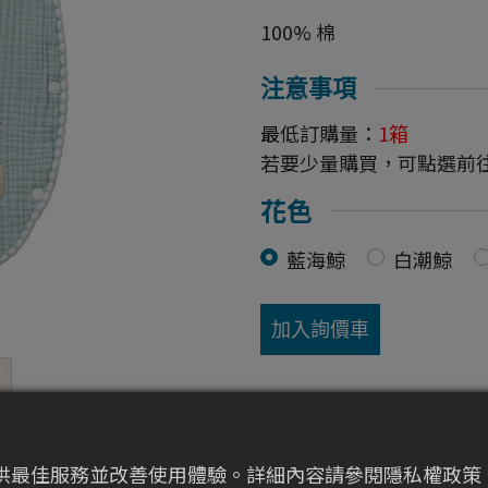
100% 棉
注意事項
最
低訂購量：
1
箱
若要少量購買，可點選前
花色
藍海鯨
白潮鯨
加入詢價車
提供最佳服務並改善使用體驗。詳細內容請參閱隱私權政策。