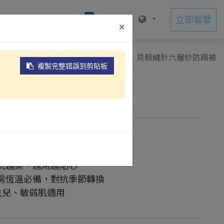
0
聯絡我們
立即聯繫
×
母嬰呵護
棉紡品
棉紗系列
貝殼縫針六層紗防踢被
複製完整錯誤到剪貼板
層紗防踢被
覆、柔軟親膚
圖案增添童趣
洗越柔、越用越貼心
房恆溫必備，對抗季節轉換
生兒、敏弱肌適用